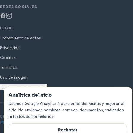
REDES SOCIALES
LEGAL
Tratamiento de datos
Privacidad
Cookies
Terminos
Uso de imagen
Preferencias de analitica
Analitica del sitio
Usamos Google Analytics 4 para entender visitas y mejorar el
sitio. No enviamos nombres, correos, documentos, radicados
© 2026 INEPLAVI · San Bernardo del Viento, Córdoba · Colombia
ni textos de formularios.
Sitio oficial de la Institución Educativa Playas del Viento —
ieplayasdelviento.edu.co
Rechazar