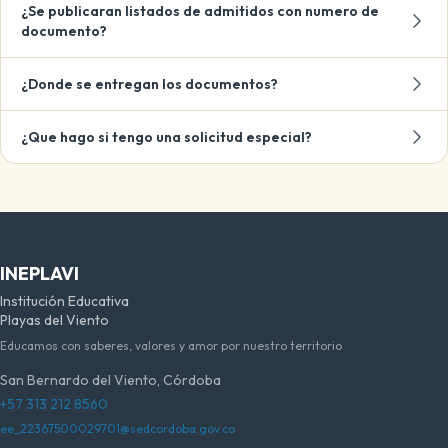
¿Se publicaran listados de admitidos con numero de
documento?
¿Donde se entregan los documentos?
¿Que hago si tengo una solicitud especial?
INEPLAVI
Institución Educativa
Playas del Viento
Educamos con saberes, valores y amor por nuestro territorio
San Bernardo del Viento, Córdoba
+57 313 212 8560
ee_22367500029701@sedcordoba.gov.co