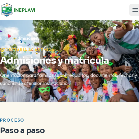
INEPLAVI
Inicio
Admisiones
SECRETARIA ACADEMICA
Admisiones y matricula
Orientacion para familias sobre requisitos, documentos, fechas y
canales de atencion institucional.
PROCESO
Paso a paso