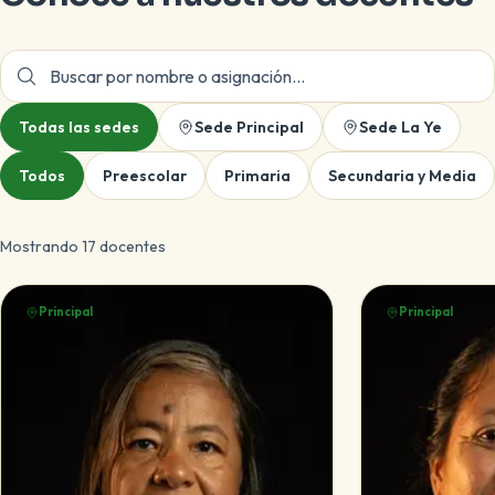
Buscar docente por nombre o asignación
Todas las sedes
Sede Principal
Sede La Ye
Todos
Preescolar
Primaria
Secundaria y Media
Mostrando 17 docentes
Principal
Principal