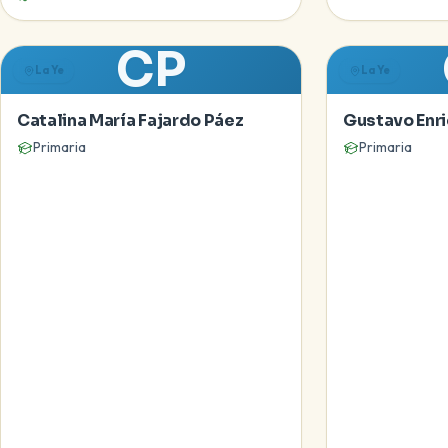
CP
La Ye
La Ye
Catalina María Fajardo Páez
Gustavo Enr
Primaria
Primaria