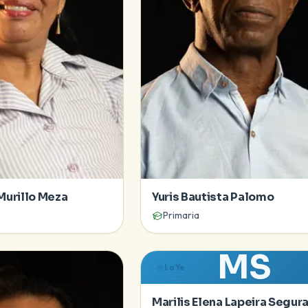
Murillo Meza
Yuris Bautista Palomo
Primaria
MS
La Ye
Marilis Elena Lapeira Segur