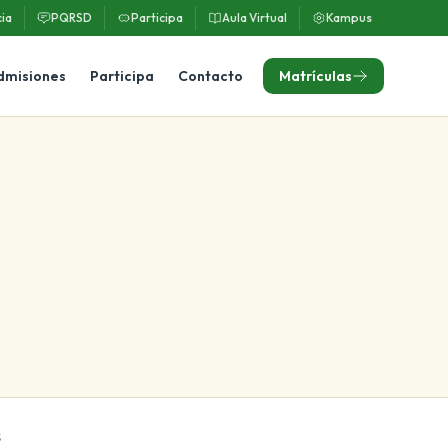
ia
PQRSD
Participa
Aula Virtual
Kampus
dmisiones
Participa
Contacto
Matrículas
S