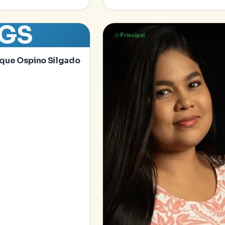
GS
Principal
ique Ospino Silgado