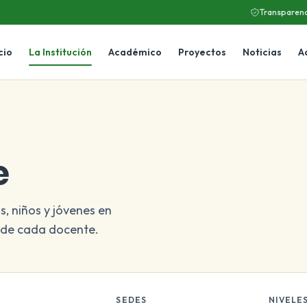
Transparenc
cio
La Institución
Académico
Proyectos
Noticias
A
e
, niños y jóvenes en
n de cada docente.
S
SEDES
NIVELE