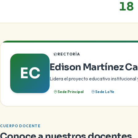
18
Rectoría
RECTORÍA
Edison Martínez Ca
EC
Lidera el proyecto educativo instituciona
Sede Principal
Sede La Ye
CUERPO DOCENTE
Conoce a nuestros docentes