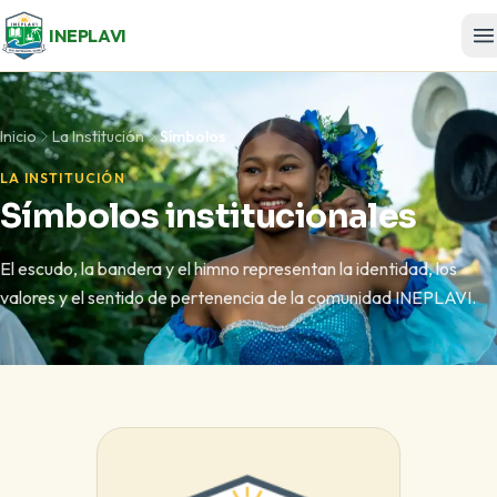
INEPLAVI
Inicio
La Institución
Símbolos
LA INSTITUCIÓN
Símbolos institucionales
El escudo, la bandera y el himno representan la identidad, los
valores y el sentido de pertenencia de la comunidad INEPLAVI.