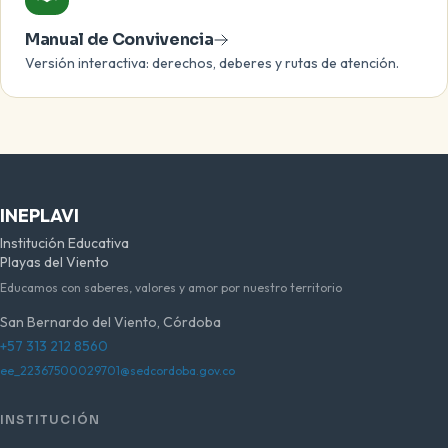
Manual de Convivencia
Versión interactiva: derechos, deberes y rutas de atención.
INEPLAVI
Institución Educativa
Playas del Viento
Educamos con saberes, valores y amor por nuestro territorio
San Bernardo del Viento, Córdoba
+57 313 212 8560
ee_22367500029701@sedcordoba.gov.co
INSTITUCIÓN