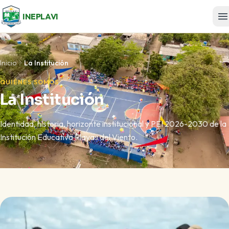
INEPLAVI
Inicio
La Institución
QUIÉNES SOMOS
La Institución
Identidad, historia, horizonte institucional y PEI 2026-2030 de la
Institución Educativa Playas del Viento.