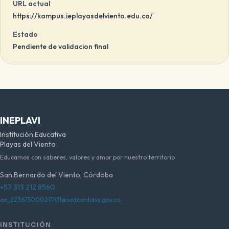
URL actual
https://kampus.ieplayasdelviento.edu.co/
Estado
Pendiente de validacion final
INEPLAVI
Institución Educativa
Playas del Viento
Educamos con saberes, valores y amor por nuestro territorio
San Bernardo del Viento, Córdoba
+57 313 212 8560
ee_22367500029701@sedcordoba.gov.co
INSTITUCIÓN