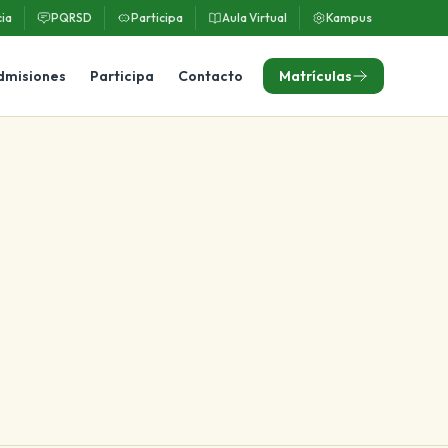
ia
PQRSD
Participa
Aula Virtual
Kampus
dmisiones
Participa
Contacto
Matrículas