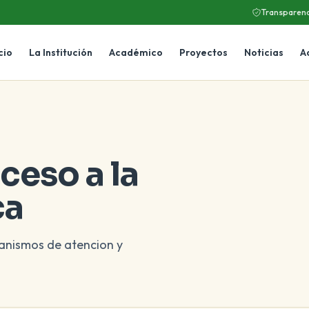
Transparenc
cio
La Institución
Académico
Proyectos
Noticias
A
ceso a la
ca
canismos de atencion y