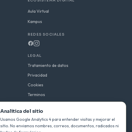
ECOSISTEMA DIGITAL
Aula Virtual
Kampus
REDES SOCIALES
LEGAL
Tratamiento de datos
Privacidad
Cookies
Terminos
Uso de imagen
Analitica del sitio
Preferencias de analitica
Usamos Google Analytics 4 para entender visitas y mejorar el
sitio. No enviamos nombres, correos, documentos, radicados ni