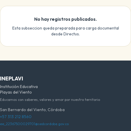
No hay registros publicados.
Esta subseccion queda preparada para carga documental
desde Directus.
INEPLAVI
Institución Educativa
Playas del Viento
Educamos con saberes, valores y amor por nuestro territorio
San Bernardo del Viento, Córdoba
+57 313 212 8560
ee_22367500029701@sedcordoba.gov.co