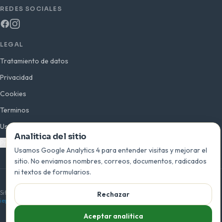
REDES SOCIALES
LEGAL
Tratamiento de datos
Privacidad
Cookies
Terminos
Uso de imagen
Analitica del sitio
Preferencias de analitica
Usamos Google Analytics 4 para entender visitas y mejorar el
sitio. No enviamos nombres, correos, documentos, radicados
ni textos de formularios.
© 2026 INEPLAVI · San Bernardo del Viento, Córdoba · Colombia
Sitio oficial de la Institución Educativa Playas del Viento —
Rechazar
ieplayasdelviento.edu.co
Aceptar analitica