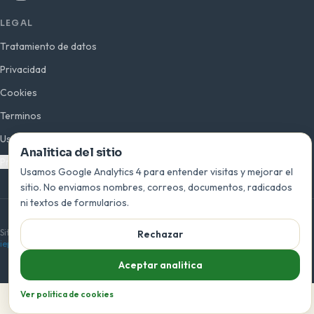
LEGAL
Tratamiento de datos
Privacidad
Cookies
Terminos
Uso de imagen
Analitica del sitio
Preferencias de analitica
Usamos Google Analytics 4 para entender visitas y mejorar el
sitio. No enviamos nombres, correos, documentos, radicados
ni textos de formularios.
© 2026 INEPLAVI · San Bernardo del Viento, Córdoba · Colombia
Sitio oficial de la Institución Educativa Playas del Viento —
Rechazar
ieplayasdelviento.edu.co
Aceptar analitica
Ver politica de cookies