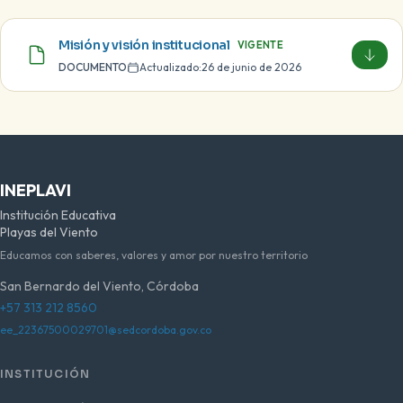
Misión y visión institucional
VIGENTE
DOCUMENTO
Actualizado:
26 de junio de 2026
INEPLAVI
Institución Educativa
Playas del Viento
Educamos con saberes, valores y amor por nuestro territorio
San Bernardo del Viento, Córdoba
+57 313 212 8560
ee_22367500029701@sedcordoba.gov.co
INSTITUCIÓN