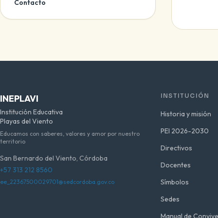
Contacto
INSTITUCIÓN
INEPLAVI
Institución Educativa
Historia y misión
Playas del Viento
PEI 2026-2030
Educamos con saberes, valores y amor por nuestro
territorio
Directivos
San Bernardo del Viento, Córdoba
Docentes
+57 313 212 8560
Símbolos
ee_22367500029701@sedcordoba.gov.co
Sedes
Manual de Convive