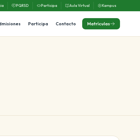
ia
PQRSD
Participa
Aula Virtual
Kampus
dmisiones
Participa
Contacto
Matrículas