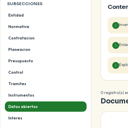
SUBSECCIONES
Conten
Entidad
Inve
Normativa
Contratacion
Enla
Planeacion
Presupuesto
Expl
Control
Tramites
0 registro(s) 
Instrumentos
Docume
Datos abiertos
Interes