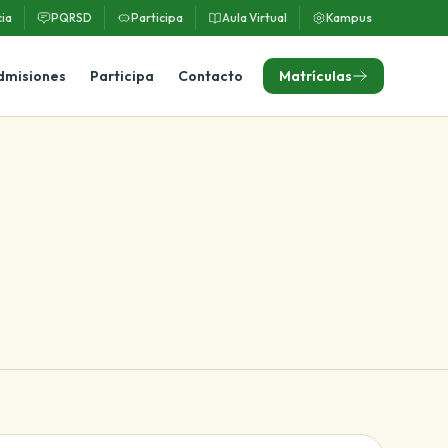
ia
PQRSD
Participa
Aula Virtual
Kampus
dmisiones
Participa
Contacto
Matrículas