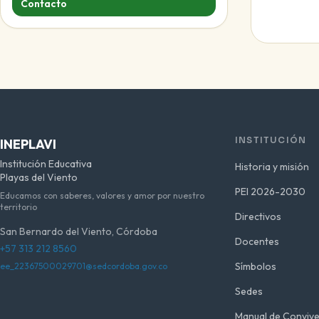
Contacto
INSTITUCIÓN
INEPLAVI
Institución Educativa
Historia y misión
Playas del Viento
PEI 2026-2030
Educamos con saberes, valores y amor por nuestro
territorio
Directivos
San Bernardo del Viento, Córdoba
Docentes
+57 313 212 8560
Símbolos
ee_22367500029701@sedcordoba.gov.co
Sedes
Manual de Convive