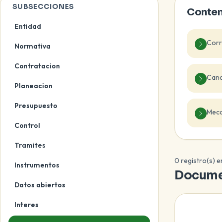
SUBSECCIONES
Conten
Entidad
Corre
Normativa
Contratacion
Cana
Planeacion
Presupuesto
Meca
Control
Tramites
0 registro(s) 
Instrumentos
Docume
Datos abiertos
Interes