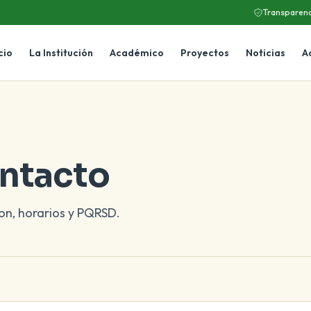
Transparenc
cio
La Institución
Académico
Proyectos
Noticias
A
ntacto
ion, horarios y PQRSD.