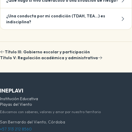
¿Qué hago si vivo ciberacoso o una situación de riesgo?
¿Una conducta por mi condición (TDAH, TEA…) es
indisciplina?
Título III: Gobierno escolar y participación
Título V: Regulación académica y administrativa
INEPLAVI
Institución Educativa
Playas del Viento
Educamos con saberes, valores y amor por nuestro territorio
San Bernardo del Viento, Córdoba
+57 313 212 8560