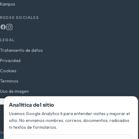
Kampus
REDES SOCIALES
LEGAL
Tratamiento de datos
Privacidad
Cookies
Terminos
Uso de imagen
Preferencias de analitica
Analitica del sitio
Usamos Google Analytics 4 para entender visitas y mejorar el
sitio. No enviamos nombres, correos, documentos, radicados
ni textos de formularios.
© 2026 INEPLAVI · San Bernardo del Viento, Córdoba · Colombia
Sitio oficial de la Institución Educativa Playas del Viento —
ieplayasdelviento.edu.co