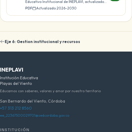
Educativo Institucional de INEPLAVI, actualizado
para el periodo 2026-2030.
PDF
Actualizado:
2026-2030
Eje 6: Gestion institucional y recursos
INEPLAVI
Institución Educativa
Playas del Viento
Educamos con saberes, valores y amor por nuestro territorio
San Bernardo del Viento, Córdoba
+57 313 212 8560
ee_22367500029701@sedcordoba.gov.co
INSTITUCIÓN