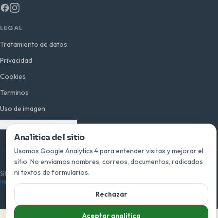
LEGAL
Tratamiento de datos
Privacidad
Cookies
Terminos
Uso de imagen
Preferencias de analitica
Analitica del sitio
Usamos Google Analytics 4 para entender visitas y mejorar el
sitio. No enviamos nombres, correos, documentos, radicados
© 2026 INEPLAVI · San Bernardo del Viento, Córdoba · Colombia
ni textos de formularios.
Sitio oficial de la Institución Educativa Playas del Viento —
ieplayasdelviento.edu.co
Rechazar
Aceptar analitica