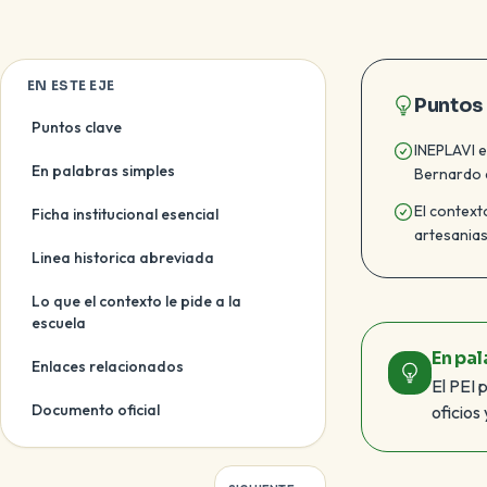
EN ESTE EJE
Puntos
Puntos clave
INEPLAVI e
En palabras simples
Bernardo 
El context
Ficha institucional esencial
artesanias,
Linea historica abreviada
Lo que el contexto le pide a la
escuela
En pa
Enlaces relacionados
El PEI p
Documento oficial
oficios