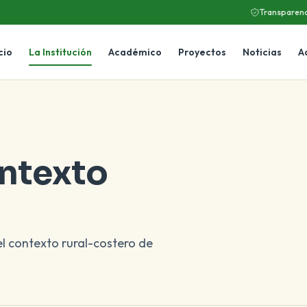
Transparenc
cio
La Institución
Académico
Proyectos
Noticias
A
ontexto
el contexto rural-costero de