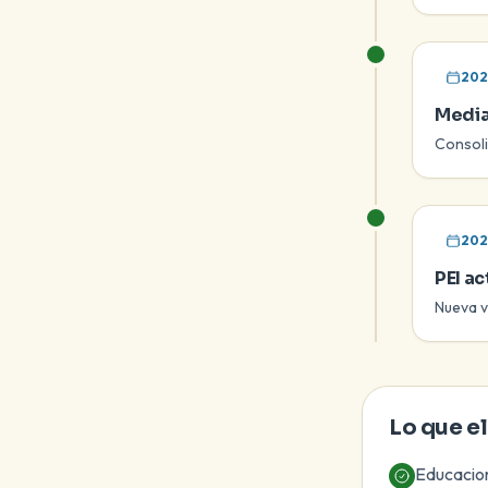
202
Media
Consoli
202
PEI a
Nueva v
Lo que el
Educacion