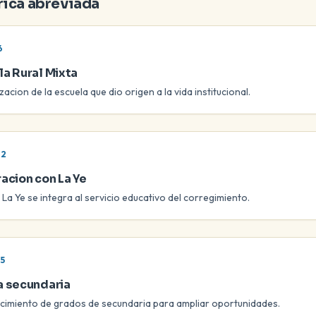
rica abreviada
6
la Rural Mixta
acion de la escuela que dio origen a la vida institucional.
02
acion con La Ye
 La Ye se integra al servicio educativo del corregimiento.
5
a secundaria
imiento de grados de secundaria para ampliar oportunidades.