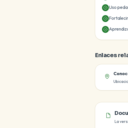
Uso pedago
Fortaleci
Aprendiza
Enlaces re
Conoce
Ubicacio
Documento ofi
Docu
La vers