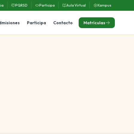
ia
PQRSD
Participa
Aula Virtual
Kampus
dmisiones
Participa
Contacto
Matrículas