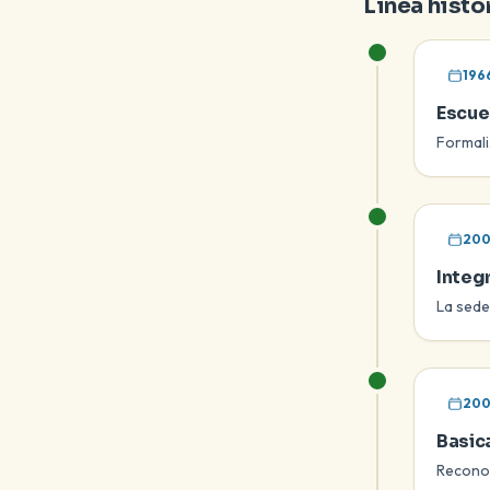
Linea histo
196
Escue
Formaliz
20
Integr
La sede
200
Basic
Reconoc