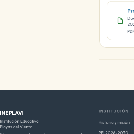
Pr
Doc
20
PD
INSTITUCIÓN
INEPLAVI
Institución Educativa
Historia y misión
Playas del Viento
PEI 2026-2030