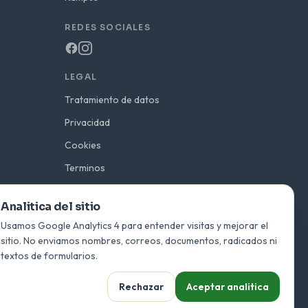
REDES SOCIALES
LEGAL
Tratamiento de datos
Privacidad
Cookies
Terminos
Uso de imagen
Analitica del sitio
Preferencias de analitica
Usamos Google Analytics 4 para entender visitas y mejorar el
sitio. No enviamos nombres, correos, documentos, radicados ni
textos de formularios.
Rechazar
Aceptar analitica
de la Institución Educativa Playas del Viento —
ieplayasdelviento.edu.co