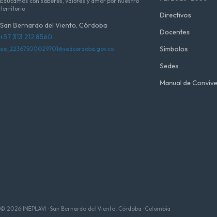
Educamos con saberes, valores y amor por nuestro
territorio
Directivos
San Bernardo del Viento, Córdoba
Docentes
+57 313 212 8560
Símbolos
ee_22367500029701@sedcordoba.gov.co
Sedes
Manual de Convive
© 2026 INEPLAVI · San Bernardo del Viento, Córdoba · Colombia