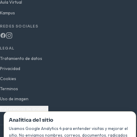
Aula Virtual
Kampus
REDES SOCIALES
LEGAL
Tratamiento de datos
Privacidad
Cookies
Terminos
Uso de imagen
Preferencias de analitica
Analitica del sitio
Usamos Google Analytics 4 para entender visitas y mejorar el
sitio. No enviamos nombres, correos, documentos, radicados
© 2026 INEPLAVI · San Bernardo del Viento, Córdoba · Colombia