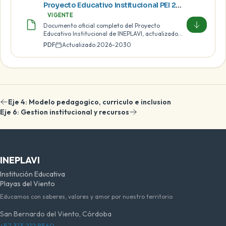
Proyecto Educativo Institucional PEI 2026-2030
VIGENTE
Documento oficial completo del Proyecto
Educativo Institucional de INEPLAVI, actualizado
para el periodo 2026-2030.
PDF
Actualizado:
2026-2030
Eje 4: Modelo pedagogico, curriculo e inclusion
Eje 6: Gestion institucional y recursos
INEPLAVI
Institución Educativa
Playas del Viento
Educamos con saberes, valores y amor por nuestro territorio
San Bernardo del Viento, Córdoba