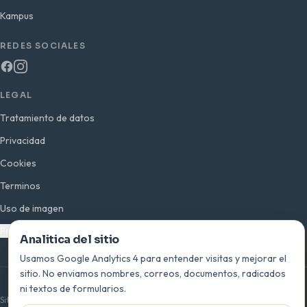
Kampus
REDES SOCIALES
LEGAL
Tratamiento de datos
Privacidad
Cookies
Terminos
Uso de imagen
Preferencias de analitica
Analitica del sitio
Usamos Google Analytics 4 para entender visitas y mejorar el
sitio. No enviamos nombres, correos, documentos, radicados
ni textos de formularios.
© 2026 INEPLAVI · San Bernardo del Viento, Córdoba · Colombia
Sitio oficial de la Institución Educativa Playas del Viento —