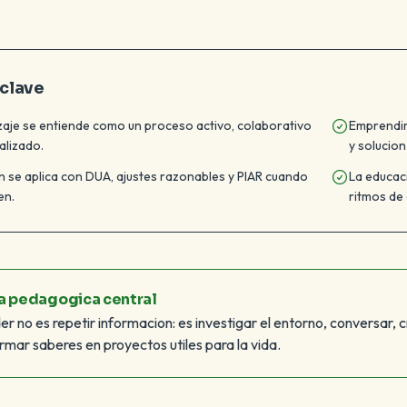
 clave
zaje se entiende como un proceso activo, colaborativo
Emprendimi
alizado.
y solucio
on se aplica con DUA, ajustes razonables y PIAR cuando
La educaci
en.
ritmos de
ea pedagogica central
r no es repetir informacion: es investigar el entorno, conversar, 
rmar saberes en proyectos utiles para la vida.