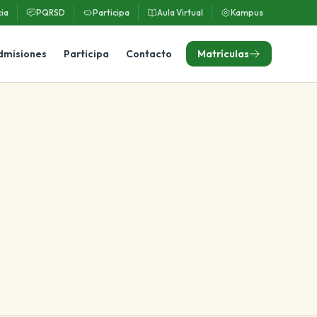
ia
PQRSD
Participa
Aula Virtual
Kampus
dmisiones
Participa
Contacto
Matrículas