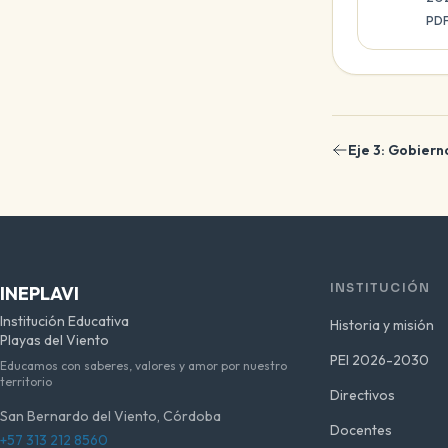
PD
Eje 3: Gobier
INSTITUCIÓN
INEPLAVI
Institución Educativa
Historia y misión
Playas del Viento
PEI 2026-2030
Educamos con saberes, valores y amor por nuestro
territorio
Directivos
San Bernardo del Viento, Córdoba
Docentes
+57 313 212 8560