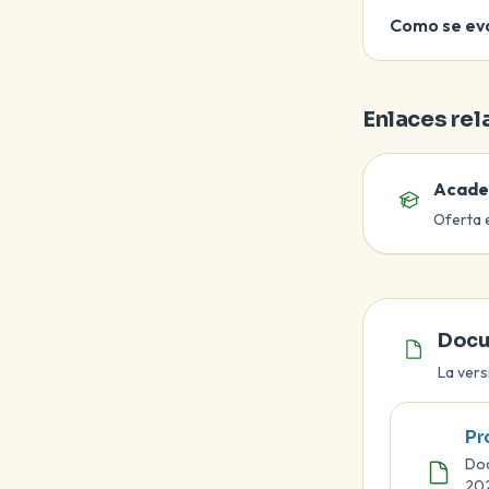
Como se eva
Enlaces re
Acade
Oferta 
Documento ofi
Docu
La vers
Pr
Doc
20