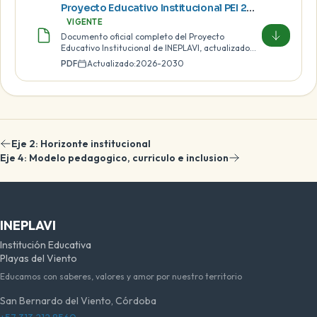
Proyecto Educativo Institucional PEI 2026-2030
VIGENTE
Documento oficial completo del Proyecto
Educativo Institucional de INEPLAVI, actualizado
para el periodo 2026-2030.
PDF
Actualizado:
2026-2030
Eje 2: Horizonte institucional
Eje 4: Modelo pedagogico, curriculo e inclusion
INEPLAVI
Institución Educativa
Playas del Viento
Educamos con saberes, valores y amor por nuestro territorio
San Bernardo del Viento, Córdoba