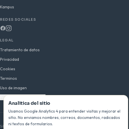
Kampus
REDES SOCIALES
LEGAL
Tratamiento de datos
Privacidad
Cookies
Terminos
Uso de imagen
Preferencias de analitica
Analitica del sitio
Usamos Google Analytics 4 para entender visitas y mejorar el
sitio. No enviamos nombres, correos, documentos, radicados
© 2026 INEPLAVI · San Bernardo del Viento, Córdoba · Colombia
ni textos de formularios.
Sitio oficial de la Institución Educativa Playas del Viento —