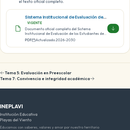
el texto oficial completo.
Sistema Institucional de Evaluación de los Estudiantes SIEE 2026-2030
VIGENTE
Documento oficial completo del Sistema
Institucional de Evaluación de los Estudiantes de
INEPLAVI.
PDF
Actualizado:
2026-2030
Tema 5: Evaluación en Preescolar
Tema 7: Convivencia e integridad académica
INEPLAVI
Institución Educativa
Playas del Viento
Educamos con saberes, valores y amor por nuestro territorio