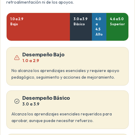
retroalimentación ni de los apoyos.
1.0 a 2.9
3.0 a 3.9
4.0
4.6 a 5.0
Bajo
Básico
a
Superior
4.5
Alto
Desempeño Bajo
1.0 a 2.9
No alcanza los aprendizajes esenciales y requiere apoyo
pedagógico, seguimiento y acciones de mejoramiento.
Desempeño Básico
3.0 a 3.9
Alcanza los aprendizajes esenciales requeridos para
aprobar, aunque puede necesitar refuerzo.