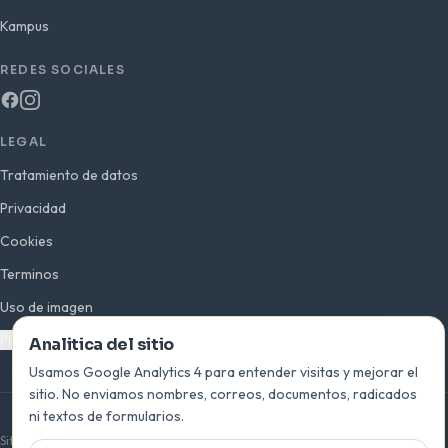
Kampus
REDES SOCIALES
LEGAL
Tratamiento de datos
Privacidad
Cookies
Terminos
Uso de imagen
Preferencias de analitica
Analitica del sitio
Usamos Google Analytics 4 para entender visitas y mejorar el
sitio. No enviamos nombres, correos, documentos, radicados
ni textos de formularios.
© 2026 INEPLAVI · San Bernardo del Viento, Córdoba · Colombia
Sitio oficial de la Institución Educativa Playas del Viento —