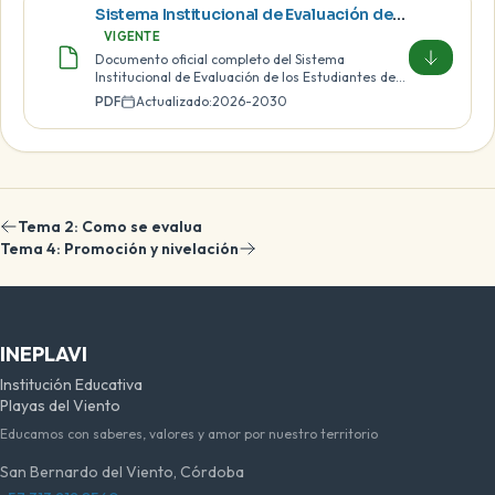
Sistema Institucional de Evaluación de los Estudiantes SIEE 2026-2030
VIGENTE
Documento oficial completo del Sistema
Institucional de Evaluación de los Estudiantes de
INEPLAVI.
PDF
Actualizado:
2026-2030
Tema 2: Como se evalua
Tema 4: Promoción y nivelación
INEPLAVI
Institución Educativa
Playas del Viento
Educamos con saberes, valores y amor por nuestro territorio
San Bernardo del Viento, Córdoba